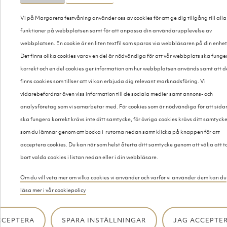
275:-
Vi på Margareta festvåning använder oss av cookies för att ge dig tillgång till alla
funktioner på webbplatsen samt för att anpassa din användarupplevelse av
webbplatsen. En cookie är en liten textfil som sparas via webbläsaren på din enhet
Det finns olika cookies varav en del är nödvändiga för att vår webbplats ska funge
RÄKSMÖRGÅS MED DRYCK,
korrekt och en del cookies ger information om hur webbplatsen används samt att d
go´bit och kaffe
finns cookies som tillser att vi kan erbjuda dig relevant marknadsföring. Vi
300:-
vidarebefordrar även viss information till de sociala medier samt annons- och
analysföretag som vi samarbetar med. För cookies som är nödvändiga för att sida
ska fungera korrekt krävs inte ditt samtycke, för övriga cookies krävs ditt samtyck
som du lämnar genom att bocka i rutorna nedan samt klicka på knappen för att
RÄKSMÖRGÅS MED DRYCK,
acceptera cookies. Du kan när som helst återta ditt samtycke genom att välja att t
tårta och kaffe
bort valda cookies i listan nedan eller i din webbläsare.
330:-
Om du vill veta mer om vilka cookies vi använder och varför vi använder dem kan du
läsa mer i vår cookiepolicy
KLASSISK SMÖRGÅSTÅRTA MED DRYCK,
CCEPTERA
SPARA INSTÄLLNINGAR
JAG ACCEPTER
go´bit och kaffe