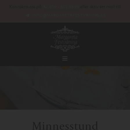
Kontakta oss på
eller skriv ett mail till
019 - 611 33 95
INFO@MARGARETAFESTVANING.SE
Minnesstund