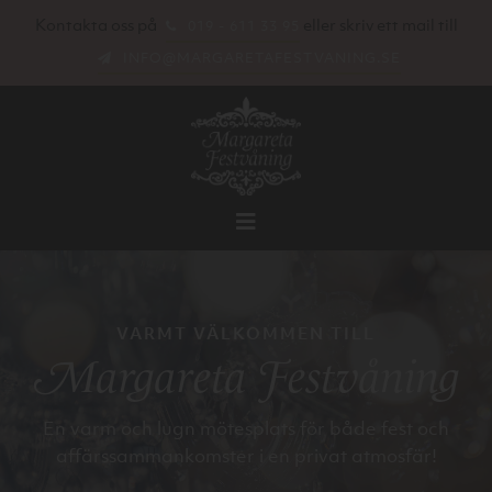
Kontakta oss på
eller skriv ett mail till
019 - 611 33 95
INFO@MARGARETAFESTVANING.SE
VARMT VÄLKOMMEN TILL
Margareta Festvåning
En varm och lugn mötesplats för både fest och
affärssammankomster i en privat atmosfär!