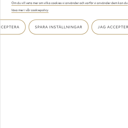
Boka Margaretas
Om du vill veta mer om vilka cookies vi använder och varför vi använder dem kan du
läsa mer i vår cookiepolicy
Festvåning för ditt event
CCEPTERA
SPARA INSTÄLLNINGAR
JAG ACCEPTER
eller boka in catering
med hemma-hos kock om
du vill bjuda på något
extra.
Kontakta oss så kan vi prata mer!