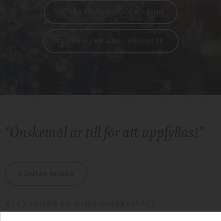
SE VÅR MENY HÄR - CATERING
SE VÅR MENY HÄR - VÅNINGEN
”Önskemål är till för att uppfyllas!"
KONTAKTA OSS
VI LYSSNAR PÅ DINA ÖNSKEMÅL! ​​​​​​​