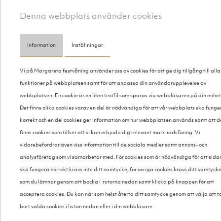
Ska du anordna en festlig tillställning, exempelvis dop, bröllop eller
Denna webbplats använder cookies
något annat och är i behov av catering eller festmåltid? Margareta
Festvåning erbjuder ett vinnande koncept med kvalitativ mat,
suverän service och en härlig lokal. Det kan vara för andra
Information
Inställningar
ändamål också exempelvis om du behöver en mötesplats för
affärer eller andra möten. Vi kan åta oss uppdrag även utanför
Vi på Margareta festvåning använder oss av cookies för att ge dig tillgång till alla
festvåningens lokaler om det är ett önskemål. För oss är det viktigt
funktioner på webbplatsen samt för att anpassa din användarupplevelse av
att du som kund blir nöjd med hela konceptet från början till slut, vi
webbplatsen. En cookie är en liten textfil som sparas via webbläsaren på din enhet
lyssnar till dina önskemål och gör vårt bästa för att uppfylla dem.
Det finns olika cookies varav en del är nödvändiga för att vår webbplats ska funge
Hör av dig till oss om du planerar ett event oavsett om det är i
korrekt och en del cookies ger information om hur webbplatsen används samt att d
privat syfte eller inom arbetet. Vi är med dig från början till slut!
finns cookies som tillser att vi kan erbjuda dig relevant marknadsföring. Vi
vidarebefordrar även viss information till de sociala medier samt annons- och
analysföretag som vi samarbetar med. För cookies som är nödvändiga för att sida
ska fungera korrekt krävs inte ditt samtycke, för övriga cookies krävs ditt samtyck
som du lämnar genom att bocka i rutorna nedan samt klicka på knappen för att
UPPLEV MATGLÄDJE OCH NÖJE I EN UNIK OCH
acceptera cookies. Du kan när som helst återta ditt samtycke genom att välja att t
VARM ATMOSFÄR!
bort valda cookies i listan nedan eller i din webbläsare.