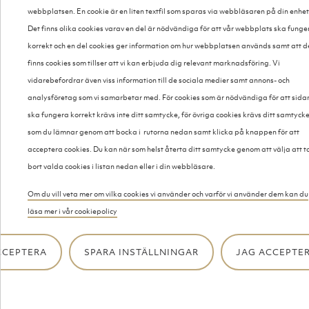
webbplatsen. En cookie är en liten textfil som sparas via webbläsaren på din enhet
Det finns olika cookies varav en del är nödvändiga för att vår webbplats ska funge
korrekt och en del cookies ger information om hur webbplatsen används samt att d
finns cookies som tillser att vi kan erbjuda dig relevant marknadsföring. Vi
vidarebefordrar även viss information till de sociala medier samt annons- och
analysföretag som vi samarbetar med. För cookies som är nödvändiga för att sida
ska fungera korrekt krävs inte ditt samtycke, för övriga cookies krävs ditt samtyck
som du lämnar genom att bocka i rutorna nedan samt klicka på knappen för att
acceptera cookies. Du kan när som helst återta ditt samtycke genom att välja att t
bort valda cookies i listan nedan eller i din webbläsare.
Om du vill veta mer om vilka cookies vi använder och varför vi använder dem kan du
läsa mer i vår cookiepolicy
CCEPTERA
SPARA INSTÄLLNINGAR
JAG ACCEPTER
Smörgåstårtor