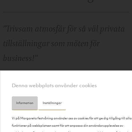
”Trivsam atmosfär för så väl privata
tillställningar som möten för
business!”
MENYFÖRSLAG
Denna webbplats använder cookies
Information
Inställningar
KONTAKTA OSS
Vi på Margareta festvåning använder oss av cookies för att ge dig tillgång till alla
EN LOKAL SOM HAR EN LÅNG HISTORIA
funktioner på webbplatsen samt för att anpassa din användarupplevelse av