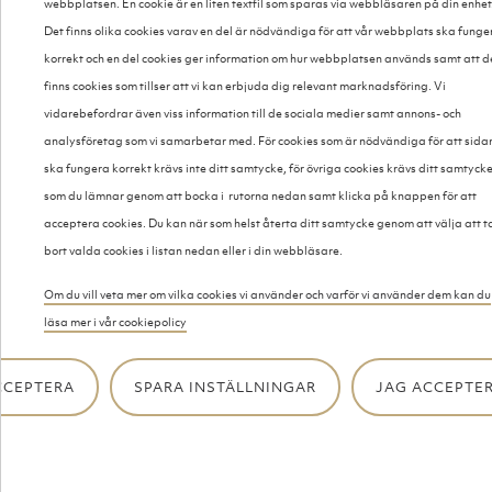
webbplatsen. En cookie är en liten textfil som sparas via webbläsaren på din enhet
BAKOM SIG!
Det finns olika cookies varav en del är nödvändiga för att vår webbplats ska funge
Festvåningen är en trevlig miljö för möten oavsett ändamål. Här
korrekt och en del cookies ger information om hur webbplatsen används samt att d
får det plats upp till 130 personer samtidigt. Detta gör att lokalen
finns cookies som tillser att vi kan erbjuda dig relevant marknadsföring. Vi
är perfekt för större tillställningar oavsett om det är i privata syften
vidarebefordrar även viss information till de sociala medier samt annons- och
så som dop, bröllop och annat. Lokalen kan också användas för
analysföretag som vi samarbetar med. För cookies som är nödvändiga för att sida
konferenser eller andra möten för affärer som kräver lite lugn och
ska fungera korrekt krävs inte ditt samtycke, för övriga cookies krävs ditt samtyck
ro. I kombination med cateringen som verksamheten erbjuder är
som du lämnar genom att bocka i rutorna nedan samt klicka på knappen för att
det ett smidigt och uppskattat koncept. Lokalen ligger mitt i
acceptera cookies. Du kan när som helst återta ditt samtycke genom att välja att t
centrala Örebro på Drottninggatan. En perfekt samlingsplats!
bort valda cookies i listan nedan eller i din webbläsare.
Om du vill veta mer om vilka cookies vi använder och varför vi använder dem kan du
läsa mer i vår cookiepolicy
CCEPTERA
SPARA INSTÄLLNINGAR
JAG ACCEPTER