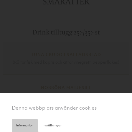
SMÅRÄTTER
Drink tilltugg 25:-/35:- st
TUNA CRUDO I SALLADSBLAD
(Rå tonfisk med kapris och citronvinegrett, pepperflakes)
NORRÖNA MATJESILL
på kokt potatis
Denna webbplats använder cookies
LAXCHEESCAKE
Information
Inställningar