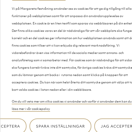
Vi på Margareta festvåning använder oss av cookies för att ge dig tillgång till alla
COCKTAILSANDWICHES
funktioner på webbplatsen samt för att anpassa din användarupplevelse av
pinnade fråga oss om innehåll
webbplatsen. En cookie är en liten textfil som sparas via webbläsaren på din enhet
Det finns olika cookies varav en del är nödvändiga för att vår webbplats ska funge
korrekt och en del cookies ger information om hur webbplatsen används samt att d
Sallader
finns cookies som tillser att vi kan erbjuda dig relevant marknadsföring. Vi
vidarebefordrar även viss information till de sociala medier samt annons- och
analysföretag som vi samarbetar med. För cookies som är nödvändiga för att sida
ska fungera korrekt krävs inte ditt samtycke, för övriga cookies krävs ditt samtyck
OST OCH SKINKSALLAD
som du lämnar genom att bocka i rutorna nedan samt klicka på knappen för att
MED PASTA, GRÖNSAKER, SMÖR, BRÖD OCH VITLÖKSSÅS​​​​​​
acceptera cookies. Du kan när som helst återta ditt samtycke genom att välja att t
125:-
bort valda cookies i listan nedan eller i din webbläsare.
gluten, laktos
Om du vill veta mer om vilka cookies vi använder och varför vi använder dem kan du
läsa mer i vår cookiepolicy
KYCKLINGSALLAD
MED RIS, CHAMPINJONER, BACON, GRÖNSAKER, MED
CCEPTERA
SPARA INSTÄLLNINGAR
JAG ACCEPTER
CEASARDRESSING OCH SMÖR OCH BRÖD