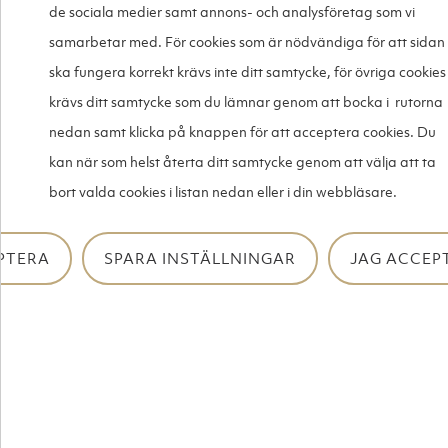
de sociala medier samt annons- och analysföretag som vi
samarbetar med. För cookies som är nödvändiga för att sidan
ska fungera korrekt krävs inte ditt samtycke, för övriga cookies
krävs ditt samtycke som du lämnar genom att bocka i rutorna
nedan samt klicka på knappen för att acceptera cookies. Du
kan när som helst återta ditt samtycke genom att välja att ta
bort valda cookies i listan nedan eller i din webbläsare.
Om du vill veta mer om vilka cookies vi använder och varför vi
PTERA
SPARA INSTÄLLNINGAR
JAG ACCEP
använder dem kan du läsa mer i vår cookiepolicy