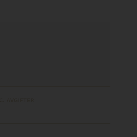
OC. AVGIFTER